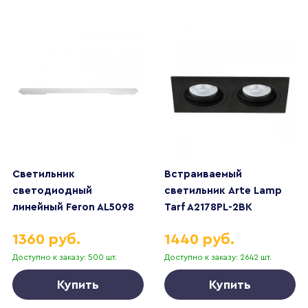
Светильник
Встраиваемый
светодиодный
светильник Arte Lamp
линейный Feron AL5098
Tarf A2178PL-2BK
IP65 18W 6500K
1360 руб.
1440 руб.
600*60*60мм 51315
Доступно к заказу: 500 шт.
Доступно к заказу: 2642 шт.
Купить
Купить