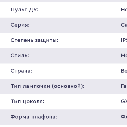
Пульт ДУ:
Н
Серия:
C
Степень защиты:
IP
Стиль:
М
Страна:
В
Тип лампочки (основной):
Г
Тип цоколя:
GX
Форма плафона:
Ф