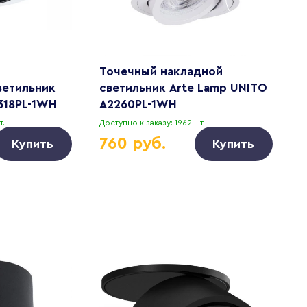
Точечный накладной
Т
ветильник
светильник Arte Lamp UNITO
с
318PL-1WH
A2260PL-1WH
M
т.
Доступно к заказу: 1962 шт.
Д
760 руб.
Купить
Купить