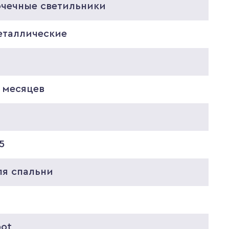
очечные светильники
еталлические
 месяцев
0
5
ля спальни
pot