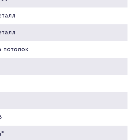
еталл
еталл
а потолок
0
0
8
а*