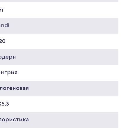
ет
andi
20
одерн
енгрия
алогеновая
5.3
лористика