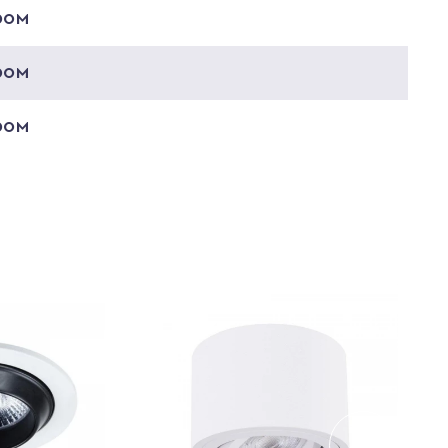
ром
ром
ром