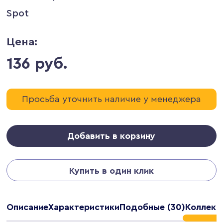
Spot
Цена:
136 руб.
Просьба уточнить наличие у менеджера
Добавить в корзину
Купить в один клик
Описание
Характеристики
Подобные (30)
Коллекц