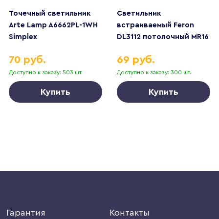
Точечный светильник
Светильник
Arte Lamp A6662PL-1WH
встраиваемый Feron
Simplex
DL3112 потолочный MR16
G5.3 черный + белый
70 руб.
69 руб.
51407
Доступно к заказу: 503 шт.
Доступно к заказу: 300 шт.
Купить
Купить
Гарантия
Контакты