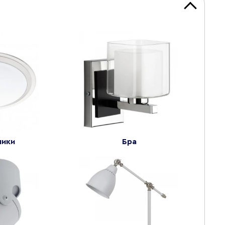
ники
Бра