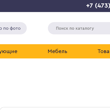
+7 (473
р по фото
тующие
Мебель
Това