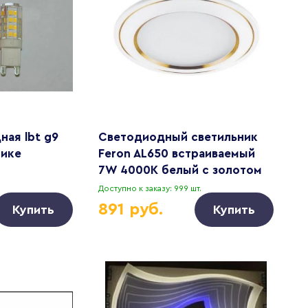
ная lbt g9
Светодиодный светильник
тике
Feron AL650 встраиваемый
7W 4000K белый с золотом
Доступно к заказу: 999 шт.
891 руб.
Купить
Купить