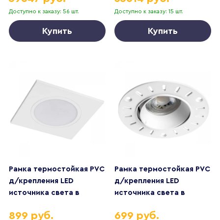
Доступно к заказу: 56 шт.
Доступно к заказу: 15 шт.
Купить
Купить
Рамка термостойкая PVC
Рамка термостойкая PVC
д/крепления LED
д/крепления LED
источника света в
источника света в
подвесном потолке
подвесном потолке
899 руб.
699 руб.
Piano Lightstar 012816
Anello 012006