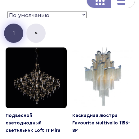
>
1
Подвесной
Каскадная люстра
светодиодный
Favourite Multivello 1156-
светильник Loft IT Mira
8P
10259/1000 Gold Asfour