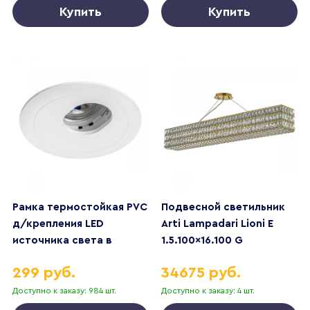
Купить
Купить
Рамка термостойкая PVC
Подвесной светильник
д/крепления LED
Arti Lampadari Lioni E
источника света в
1.5.100x16.100 G
подвесном потолке
299 руб.
34675 руб.
Anello Lightstar 012216
Доступно к заказу: 984 шт.
Доступно к заказу: 4 шт.