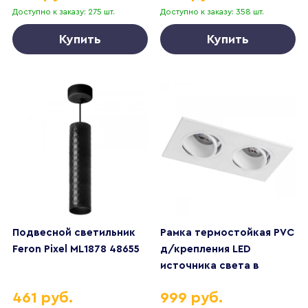
Доступно к заказу: 275 шт.
Доступно к заказу: 358 шт.
Купить
Купить
Подвесной светильник
Рамка термостойкая PVC
Feron Pixel ML1878 48655
д/крепления LED
источника света в
подвесном потолке
461 руб.
999 руб.
Singo Lightstar 012626