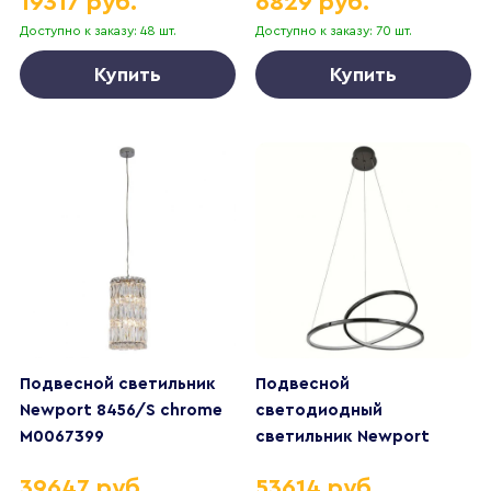
19317 руб.
6829 руб.
Доступно к заказу: 48 шт.
Доступно к заказу: 70 шт.
Купить
Купить
Подвесной светильник
Подвесной
Newport 8456/S chrome
светодиодный
М0067399
светильник Newport
15202/S black glossy
39647 руб.
53614 руб.
М0068826