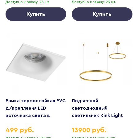
Доступно к заказу: 25 шт.
Доступно к заказу: 23 шт.
Купить
Купить
Рамка термостойкая PVC
Подвесной
д/крепления LED
светодиодный
источника света в
светильник Kink Light
подвесном потолке
Тор 08213,36A(3000K)
499 руб.
13900 руб.
Levigo Lightstar 012136
Доступно к заказу: 851 шт.
Доступно к заказу: 81 шт.