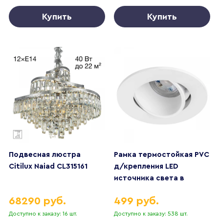
Купить
Купить
Подвесная люстра
Рамка термостойкая PVC
Citilux Naiad CL315161
д/крепления LED
источника света в
подвесном потолке
68290 руб.
499 руб.
Singo Lightstar 012606
Доступно к заказу: 16 шт.
Доступно к заказу: 538 шт.