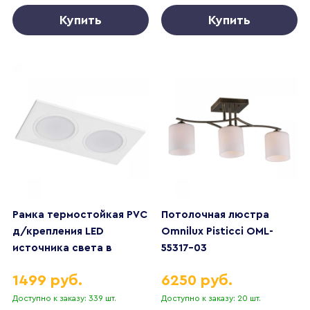
Купить
Купить
Рамка термостойкая PVC
Потолочная люстра
д/крепления LED
Omnilux Pisticci OML-
источника света в
55317-03
подвесном потолке
1499 руб.
6250 руб.
Piano Lightstar 012826
Доступно к заказу: 339 шт.
Доступно к заказу: 20 шт.