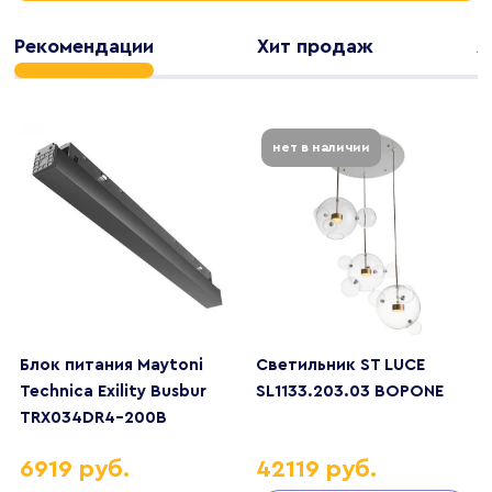
Рекомендации
Хит продаж
А
нет в наличии
Блок питания Maytoni
Светильник ST LUCE
Technica Exility Busbur
SL1133.203.03 BOPONE
TRX034DR4-200B
6919 руб.
42119 руб.