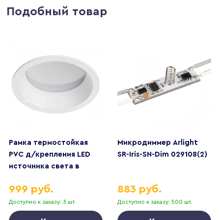
Подобный товар
Рамка термостойкая
Микродиммер Arlight
PVC д/крепления LED
SR-Iris-SN-Dim 029108(2)
источника света в
подвесном потолке
999 руб.
883 руб.
Piano Lightstar 012906
Доступно к заказу: 3 шт.
Доступно к заказу: 500 шт.