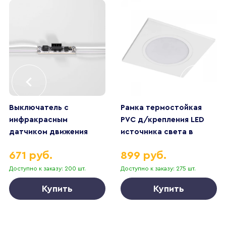
Выключатель с
Рамка термостойкая
инфракрасным
PVC д/крепления LED
датчиком движения
источника света в
Elektrostandard
подвесном потолке
671 руб.
899 руб.
95000/01 a067099
Piano Lightstar 012816
Доступно к заказу: 200 шт.
Доступно к заказу: 275 шт.
Купить
Купить