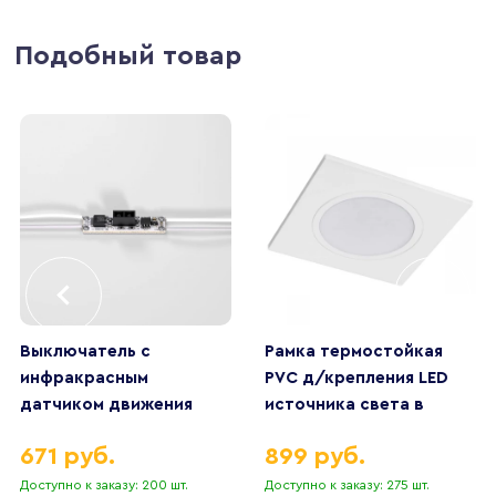
Подобный товар
Выключатель с
Рамка термостойкая
инфракрасным
PVC д/крепления LED
датчиком движения
источника света в
Elektrostandard
подвесном потолке
671 руб.
899 руб.
95000/01 a067099
Piano Lightstar 012816
Доступно к заказу: 200 шт.
Доступно к заказу: 275 шт.