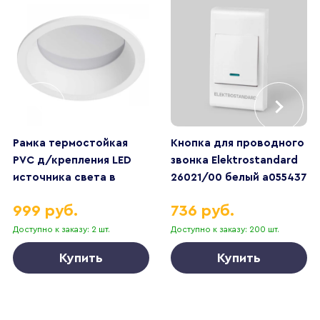
Рамка термостойкая
Кнопка для проводного
PVC д/крепления LED
звонка Elektrostandard
источника света в
26021/00 белый a055437
подвесном потолке
999 руб.
736 руб.
Piano Lightstar 012906
Доступно к заказу: 2 шт.
Доступно к заказу: 200 шт.
Купить
Купить