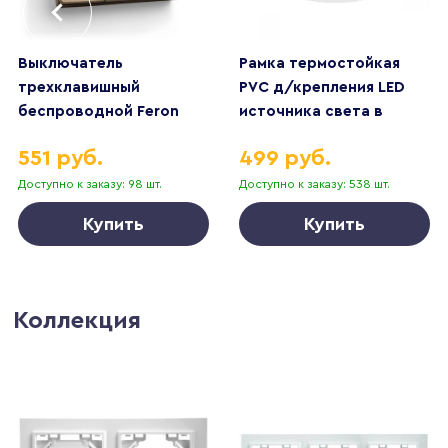
Выключатель
Рамка термостойкая
трехклавишный
PVC д/крепления LED
беспроводной Feron
источника света в
Smart золото TM83
подвесном потолке
551 руб.
499 руб.
41727
Singo Lightstar 012606
Доступно к заказу: 98 шт.
Доступно к заказу: 538 шт.
Купить
Купить
Коллекция