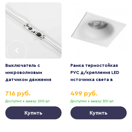
Выключатель с
Рамка термостойкая
микроволновым
PVC д/крепления LED
датчиком движения
источника света в
Elektrostandard
подвесном потолке
716 руб.
499 руб.
95002/01 a067101
Levigo Lightstar 012136
Доступно к заказу: 200 шт.
Доступно к заказу: 851 шт.
Купить
Купить