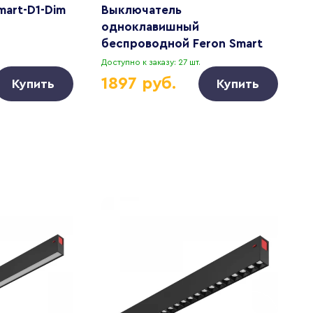
mart-D1-Dim
Выключатель
одноклавишный
беспроводной Feron Smart
б
белый TM91 51020
с
Доступно к заказу: 27 шт.
Д
1897 руб.
Купить
Купить