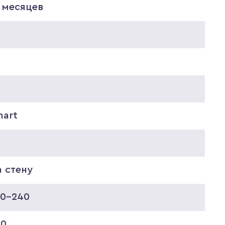
 месяцев
6
mart
 стену
20-240
00