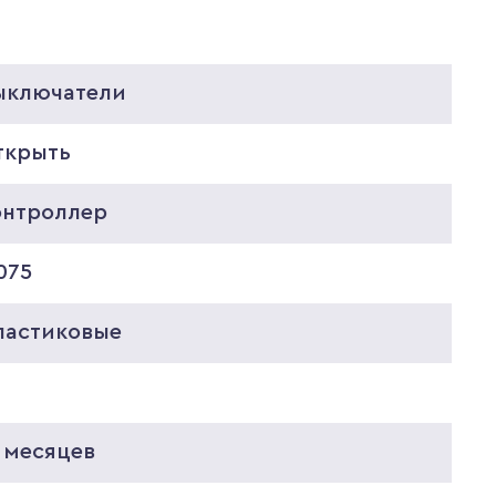
ыключатели
ткрыть
онтроллер
075
ластиковые
 месяцев