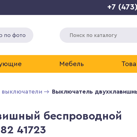
+7 (473
р по фото
тующие
Мебель
Това
и выключатели
Выключатель двухклавишны
вишный беспроводной
82 41723