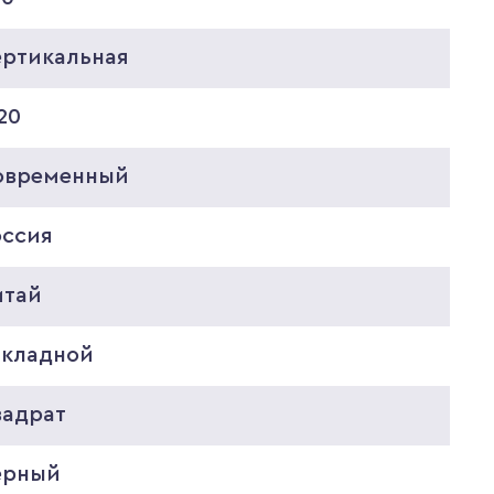
ертикальная
20
овременный
оссия
итай
акладной
вадрат
ерный