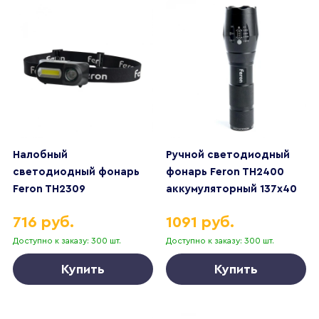
Налобный
Ручной светодиодный
светодиодный фонарь
фонарь Feron TH2400
Feron TH2309
аккумуляторный 137х40
аккумуляторный 70х20
250 лм 41682
716 руб.
1091 руб.
200 лм 41713
Доступно к заказу: 300 шт.
Доступно к заказу: 300 шт.
Купить
Купить