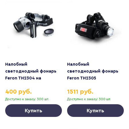
Налобный
Налобный
светодиодный фонарь
светодиодный фонарь
Feron TH2304 на
Feron TH2305
батарейках 60х50 35 лм
аккумуляторный 80х75
400 руб.
1511 руб.
41708
300 лм 41709
Доступно к заказу: 300 шт.
Доступно к заказу: 300 шт.
Купить
Купить