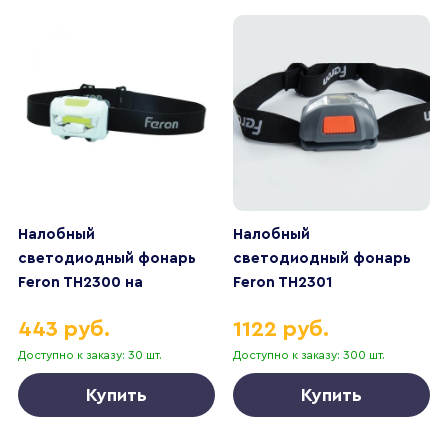
Налобный
Налобный
светодиодный фонарь
светодиодный фонарь
Feron TH2300 на
Feron TH2301
батарейках 60х40 120 лм
аккумуляторный 60х40
443 руб.
1122 руб.
41679
120 лм 41680
Доступно к заказу: 30 шт.
Доступно к заказу: 300 шт.
Купить
Купить