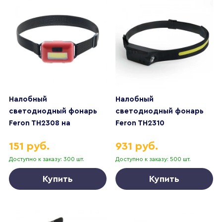
Налобный
Налобный
светодиодный фонарь
светодиодный фонарь
Feron TH2308 на
Feron TH2310
батарейках 50х40 150 лм
аккумуляторный 190х30
151 руб.
931 руб.
41712
400 лм 48525
Доступно к заказу: 300 шт.
Доступно к заказу: 500 шт.
Купить
Купить