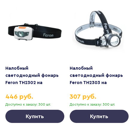
Налобный
Налобный
светодиодный фонарь
светодиодный фонарь
Feron TH2302 на
Feron TH2303 на
батарейках 70х20 120 лм
батарейках 60х50 20 лм
446 руб.
307 руб.
41681
41707
Доступно к заказу: 300 шт.
Доступно к заказу: 300 шт.
Купить
Купить