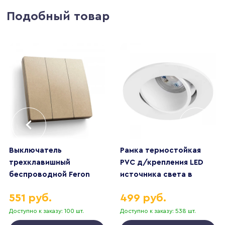
Подобный товар
Выключатель
Рамка термостойкая
трехклавишный
PVC д/крепления LED
беспроводной Feron
источника света в
Smart золото TM83
подвесном потолке
551 руб.
499 руб.
41727
Singo Lightstar 012606
Доступно к заказу: 100 шт.
Доступно к заказу: 538 шт.