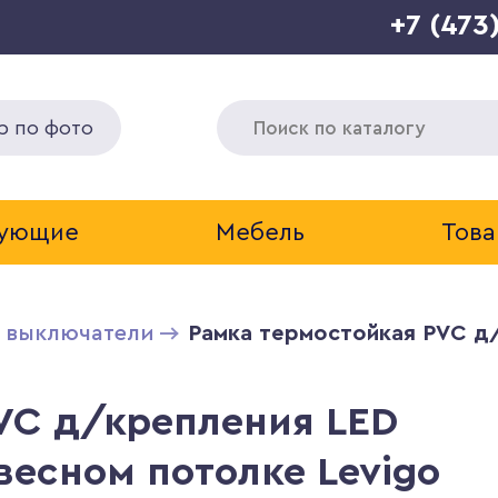
+7 (473
р по фото
тующие
Мебель
Това
и выключатели
Рамка термостойкая PVC д/
VC д/крепления LED
весном потолке Levigo