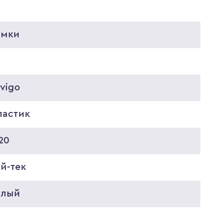
амки
vigo
ластик
20
й-тек
елый
6