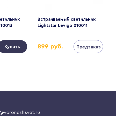
етильник
Встраиваемый светильник
В
010013
Lightstar Levigo 010011
L
.
Д
899 руб.
Купить
Предзаказ
o@voronezhsvet.ru