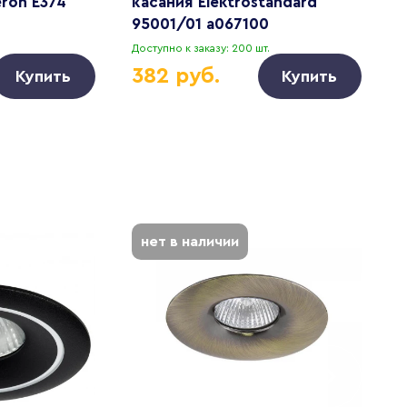
ron E374
касания Elektrostandard
к
95001/01 a067100
с
S
.
Доступно к заказу: 200 шт.
Д
382 руб.
Купить
Купить
нет в наличии