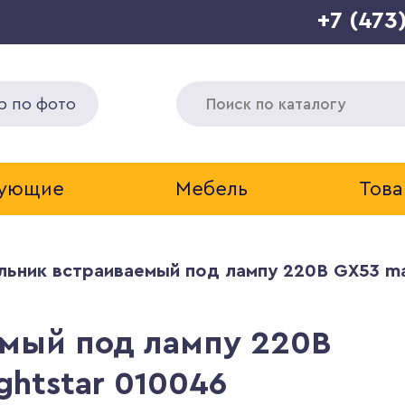
+7 (473
р по фото
тующие
Мебель
Това
льник встраиваемый под лампу 220В GX53 max
мый под лампу 220В
ghtstar 010046