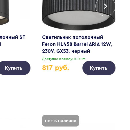
лочный ST
Светильник потолочный
П
1
Feron HL458 Barrel ARIA 12W,
с
230V, GX53, черный
3
Доступно к заказу: 100 шт.
Д
817 руб.
Купить
Купить
нет в наличии