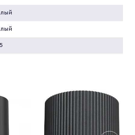
елый
елый
5