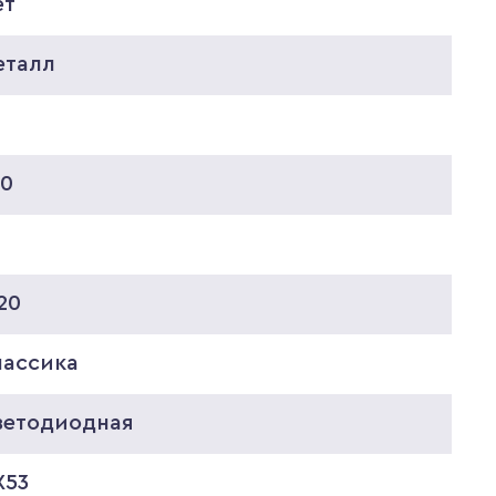
ет
еталл
20
20
лассика
ветодиодная
X53