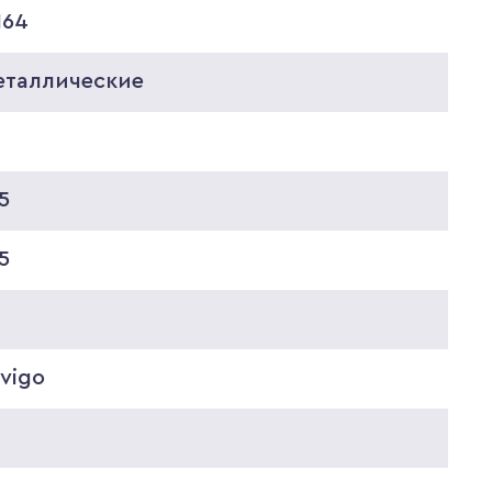
164
еталлические
5
5
vigo