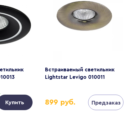
етильник
Встраиваемый светильник
В
010013
Lightstar Levigo 010011
L
.
Д
899 руб.
Купить
Предзаказ