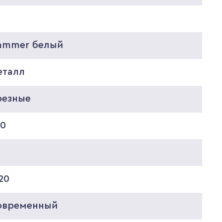
ammer белый
еталл
резные
50
20
овременный