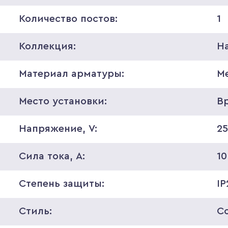
Количество постов:
1
Коллекция:
H
Материал арматуры:
М
Место установки:
В
Напряжение, V:
2
Сила тока, A:
10
Степень защиты:
IP
Стиль:
С