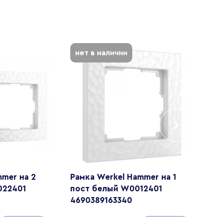
нет в наличии
mer на 2
Рамка Werkel Hammer на 1
В
022401
пост белый W0012401
д
4690389163340
W