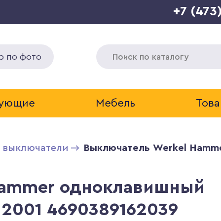
+7 (473
р по фото
тующие
Мебель
Това
и выключатели
Выключатель Werkel Hamm
Hammer одноклавишный
2001 4690389162039