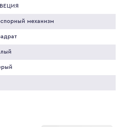
ВЕЦИЯ
аспорный механизм
вадрат
елый
ерый
0