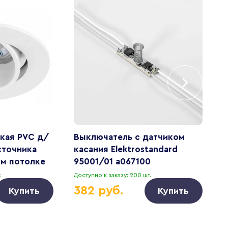
кая PVC д/
Выключатель с датчиком
Р
сточника
касания Elektrostandard
F
ом потолке
95001/01 a067100
P
12606
.
Доступно к заказу: 200 шт.
Д
382 руб.
Купить
Купить