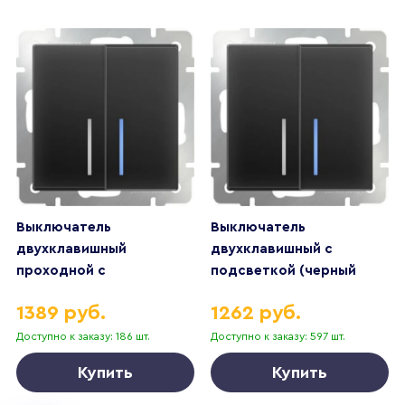
Выключатель
Выключатель
двухклавишный
двухклавишный с
проходной с
подсветкой (черный
подсветкой (черный
матовый)
1389 руб.
1262 руб.
матовый)
Доступно к заказу: 186 шт.
Доступно к заказу: 597 шт.
Купить
Купить