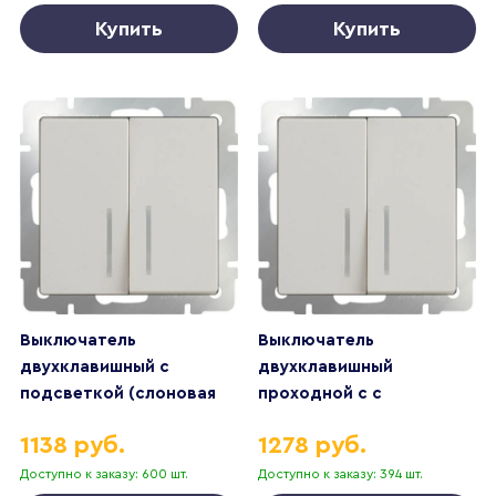
Купить
Купить
Выключатель
Выключатель
двухклавишный с
двухклавишный
подсветкой (слоновая
проходной c с
кость)
подсветкой (слоновая
1138 руб.
1278 руб.
кость)
Доступно к заказу: 600 шт.
Доступно к заказу: 394 шт.