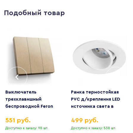
Подобный товар
Выключатель
Рамка термостойкая
трехклавишный
PVC д/крепления LED
беспроводной Feron
источника света в
Smart золото TM83
подвесном потолке
551 руб.
499 руб.
41727
Singo Lightstar 012606
Доступно к заказу: 98 шт.
Доступно к заказу: 538 шт.