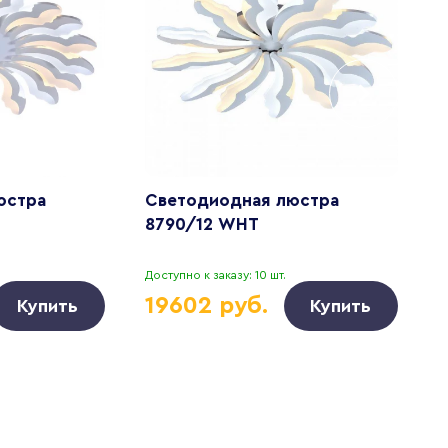
юстра
Светодиодная люстра
С
8790/12 WHT
8
Доступно к заказу: 10 шт.
Д
19602 руб.
Купить
Купить