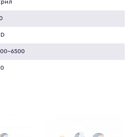
крил
0
ED
000-6500
00