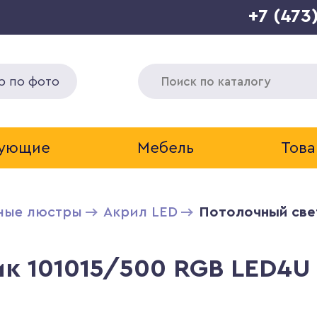
+7 (473
р по фото
тующие
Мебель
Това
ные люстры
Акрил LED
Потолочный све
к 101015/500 RGB LED4U