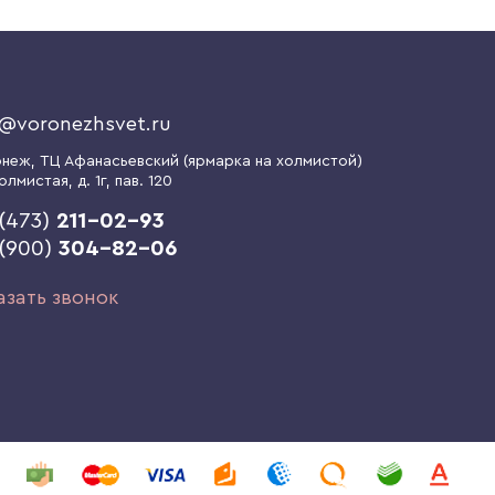
o@voronezhsvet.ru
онеж
, ТЦ Афанасьевский (ярмарка на холмистой)
олмистая, д. 1г
, пав. 120
(473)
211-02-93
 (900)
304-82-06
азать звонок