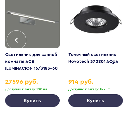
Светильник для ванной
Точечный светильник
комнаты ACB
Novotech 370801 AQUA
ILUMINACION 16/3183-60
(A318330C) Aqua
27596 руб.
914 руб.
Доступно к заказу: 100 шт.
Доступно к заказу: 163 шт.
Купить
Купить