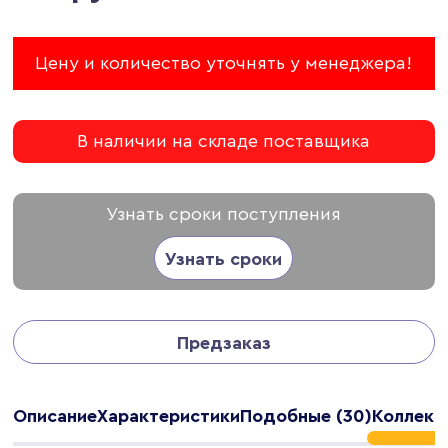
Цену и количество уточнять у менеджера!
В наличии на складе поставщика
Узнать сроки поступления
Узнать сроки
Предзаказ
Описание
Характеристики
Подобные (30)
Коллекц