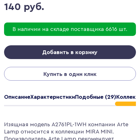
140 руб.
В наличии на складе поставщика 6616 шт.
Добавить в корзину
Купить в один клик
Описание
Характеристики
Подобные (29)
Коллекци
Изящная модель A2761PL-1WH компании Arte
Lamp относится к коллекции MIRA MINI.
Производитель Arte Lamp рекомендует