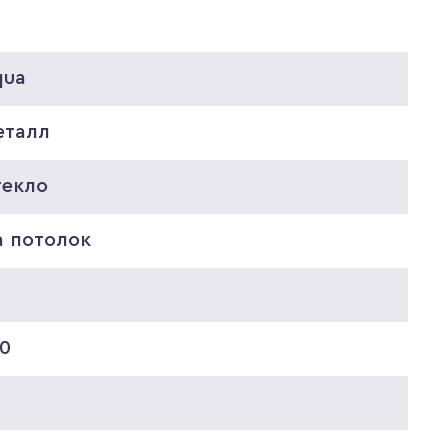
qua
еталл
текло
а потолок
0
30
0