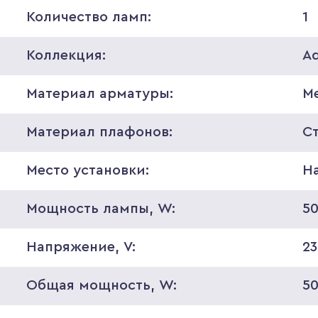
Количество ламп:
1
Коллекция:
A
Материал арматуры:
М
Материал плафонов:
С
Место установки:
Н
Мощность лампы, W:
5
Напряжение, V:
2
Общая мощность, W:
5