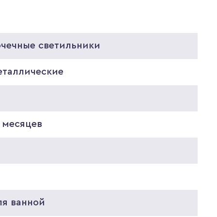
очечные светильники
еталлические
 месяцев
5
2
ля ванной