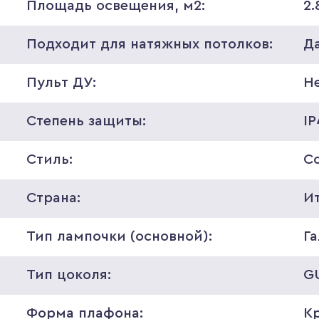
Площадь освещения, м2:
2.
Подходит для натяжных потолков:
Д
Пульт ДУ:
Н
Степень защиты:
I
Стиль:
С
Страна:
И
Тип лампочки (основной):
Г
Тип цоколя:
G
Форма плафона:
К