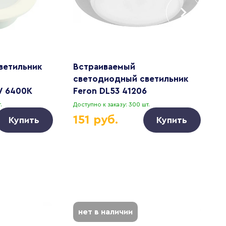
ветильник
Встраиваемый
В
светодиодный светильник
E
W 6400K
Feron DL53 41206
.
Доступно к заказу: 300 шт.
Д
151 руб.
Купить
Купить
нет в наличии