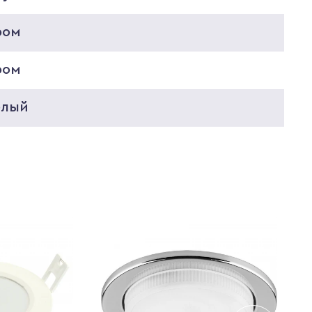
ром
ром
елый