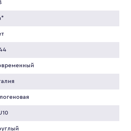
8
а*
ет
P44
овременный
талия
алогеновая
U10
руглый