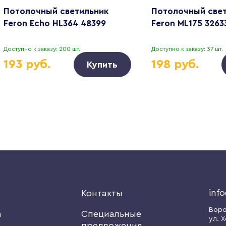
Потолочный светильник
Потолочный све
Feron Echo HL364 48399
Feron ML175 3263
Доступно к заказу: 200 шт.
Доступно к заказу: 37 шт.
193 руб.
198 руб.
Купить
inf
я
Контакты
Вор
а
Специальные
ул. Х
предложения