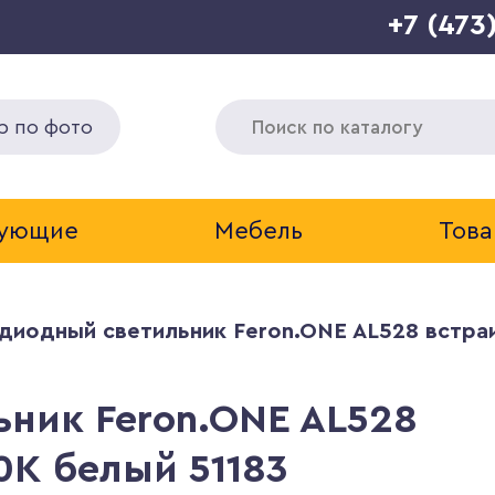
+7 (473
р по фото
тующие
Мебель
Това
диодный светильник Feron.ONE AL528 встра
ник Feron.ONE AL528
K белый 51183