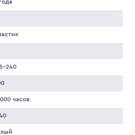
года
ластик
75-240
00
000 часов
40
елый