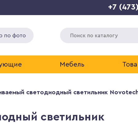
+7 (473
р по фото
тующие
Мебель
Това
иваемый светодиодный светильник Novotech
иодный светильник