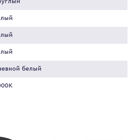
руглый
елый
елый
елый
невной белый
000K