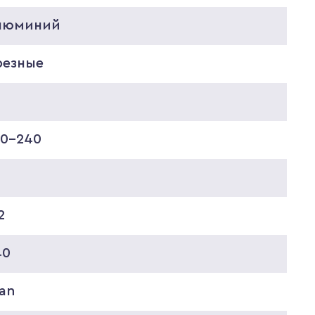
люминий
резные
20-240
2
40
an