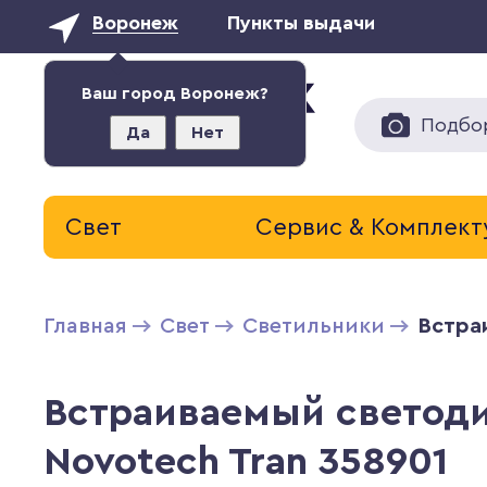
Воронеж
Пункты выдачи
Ваш город Воронеж?
Подбо
Да
Нет
Свет
Сервис & Комплек
Главная
Свет
Светильники
Встра
Встраиваемый светод
Novotech Tran 358901