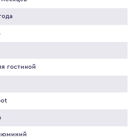
года
8
8
ля гостиной
pot
а
люминий