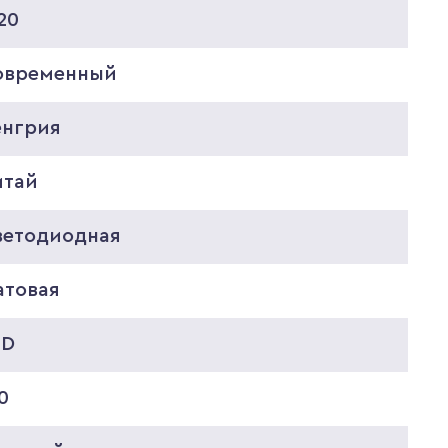
20
овременный
енгрия
итай
ветодиодная
атовая
ED
0