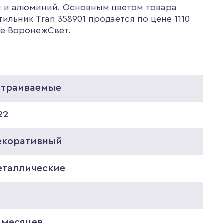
л и алюминий. Основным цветом товара
льник Tran 358901 продается по цене 1110
не ВоронежСвет.
страиваемые
22
екоративный
еталлические
 месяцев