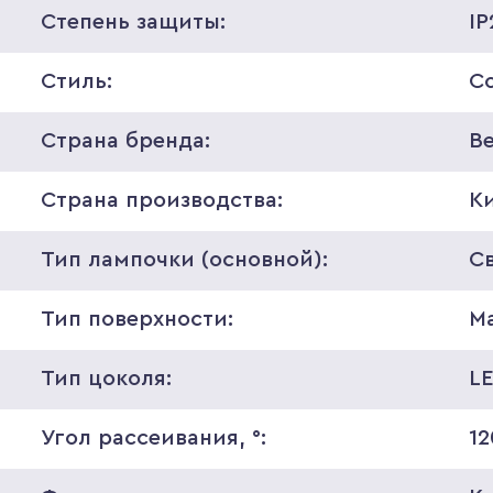
Степень защиты:
IP
Стиль:
С
Страна бренда:
В
Страна производства:
К
Тип лампочки (основной):
С
Тип поверхности:
М
Тип цоколя:
L
Угол рассеивания, °:
12