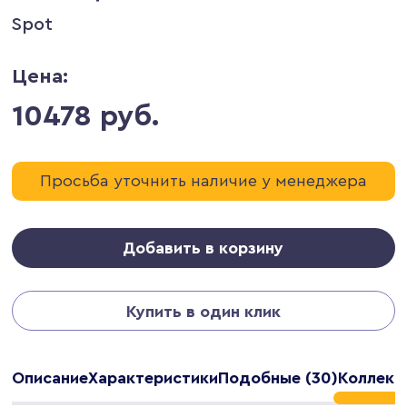
Spot
Цена:
10478 руб.
Просьба уточнить наличие у менеджера
Добавить в корзину
Купить в один клик
Описание
Характеристики
Подобные (30)
Коллекц