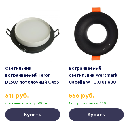
Светильник
Встраиваемый
встраиваемый Feron
светильник Wertmark
DL507 потолочный GX53
Capella WTC.O01.600
черный + белый круг
511 руб.
556 руб.
51352
Доступно к заказу: 300 шт.
Доступно к заказу: 190 шт.
Купить
Купить