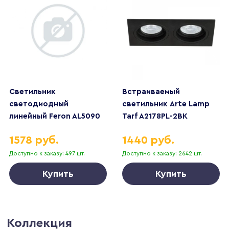
Светильник
Встраиваемый
светодиодный
светильник Arte Lamp
линейный Feron AL5090
Tarf A2178PL-2BK
IP65 36W 6500K
1578 руб.
1440 руб.
1235*63*35мм 51428
Доступно к заказу: 497 шт.
Доступно к заказу: 2642 шт.
Купить
Купить
Коллекция