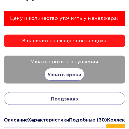
Цену и количество уточнять у менеджера!
В наличии на складе поставщика
Узнать сроки поступления
Узнать сроки
Предзаказ
Описание
Характеристики
Подобные (30)
Коллекц