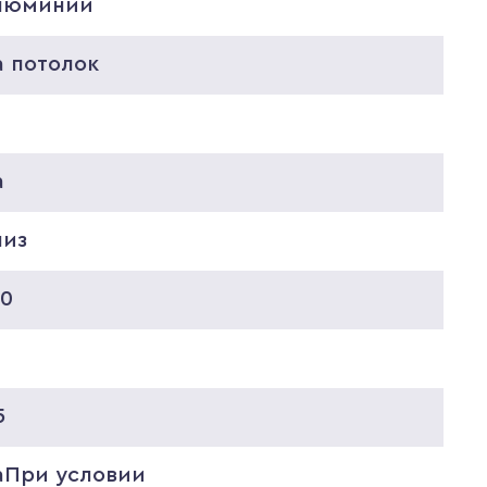
люминий
а потолок
0
а
низ
20
0
5
аПри условии