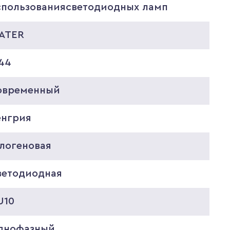
спользованиясветодиодных ламп
ATER
P44
овременный
енгрия
алогеновая
ветодиодная
U10
днофазный