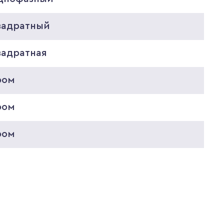
вадратный
вадратная
ром
ром
ром
8