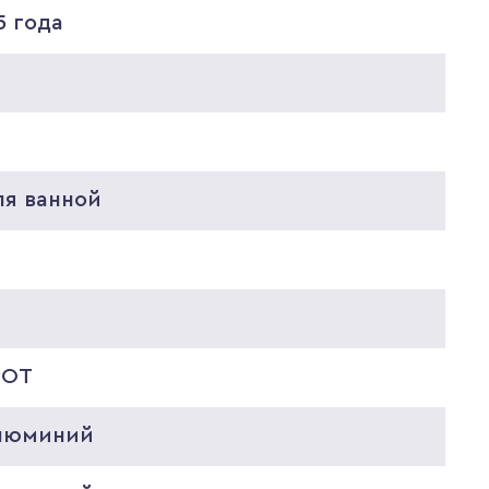
5 года
5
8
ля ванной
POT
люминий