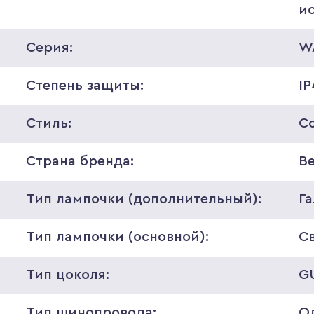
и
Серия:
W
Степень защиты:
I
Стиль:
С
Страна бренда:
В
Тип лампочки (дополнительный):
Г
Тип лампочки (основной):
С
Тип цоколя:
G
Тип шинопровода:
О