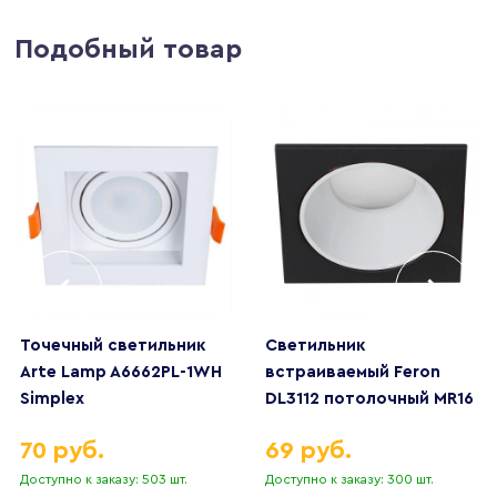
Подобный товар
Точечный светильник
Светильник
Arte Lamp A6662PL-1WH
встраиваемый Feron
Simplex
DL3112 потолочный MR16
G5.3 черный + белый
70 руб.
69 руб.
51407
Доступно к заказу: 503 шт.
Доступно к заказу: 300 шт.