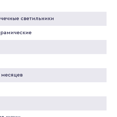
очечные светильники
ерамические
 месяцев
5
5