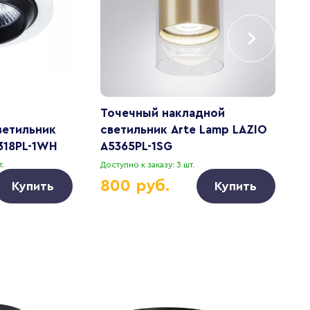
Точечный накладной
В
ветильник
светильник Arte Lamp LAZIO
L
318PL-1WH
A5365PL-1SG
.
Доступно к заказу: 3 шт.
Д
800 руб.
Купить
Купить