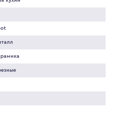
ля кухни
pot
еталл
ерамика
резные
0
0