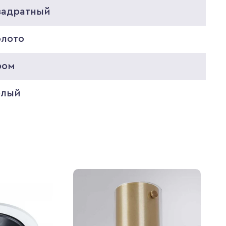
вадратный
олото
ром
елый