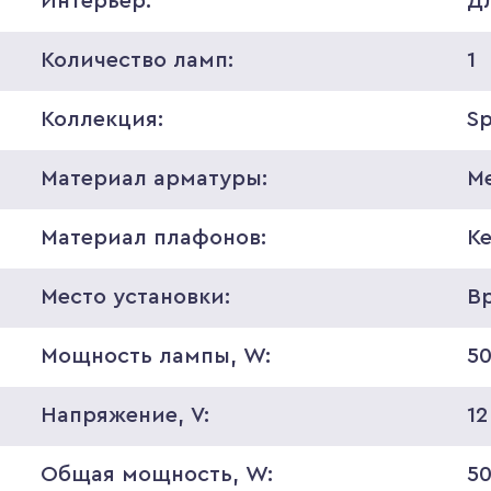
Интерьер:
Д
Количество ламп:
1
Коллекция:
S
Материал арматуры:
М
Материал плафонов:
К
Место установки:
В
Мощность лампы, W:
5
Напряжение, V:
12
Общая мощность, W:
5