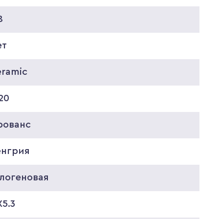
8
ет
eramic
20
рованс
енгрия
алогеновая
5.3