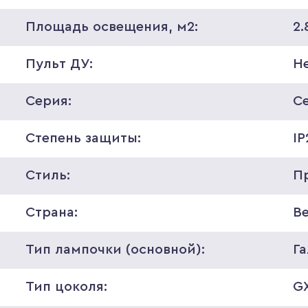
Площадь освещения, м2:
2.
Пульт ДУ:
Н
Серия:
C
Степень защиты:
IP
Стиль:
П
Страна:
В
Тип лампочки (основной):
Г
Тип цоколя:
GX