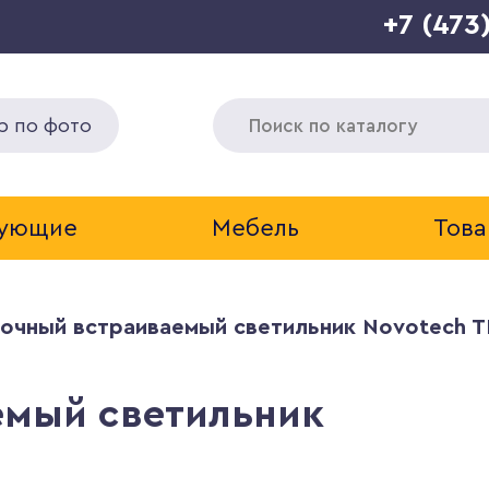
+7 (473
р по фото
тующие
Мебель
Това
очный встраиваемый светильник Novotech 
емый светильник