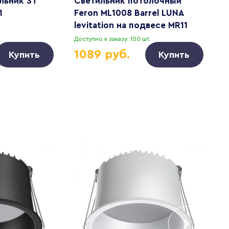
льник ST
Светильник потолочный
С
1
Feron ML1008 Barrel LUNA
с
levitation на подвесе MR11
2
35W 230V, черный 40*250
Доступно к заказу: 100 шт.
Д
51377
1089 руб.
Купить
Купить