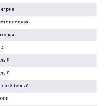
енгрия
ветодиодная
атовая
ED
елый
елый
еплый белый
000K