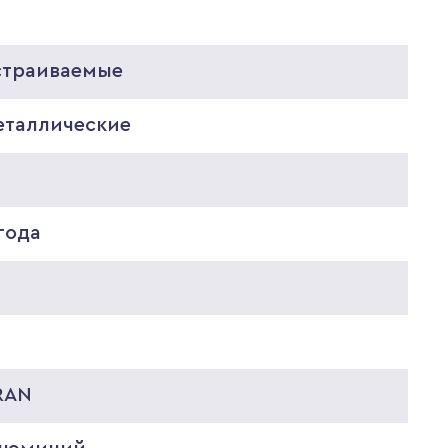
страиваемые
еталлические
2
года
4
RAN