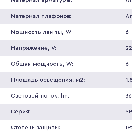
Материал арматуры:
А
Материал плафонов:
А
Мощность лампы, W:
6
Напряжение, V:
2
Общая мощность, W:
6
Площадь освещения, м2:
1.
Световой поток, lm:
3
Серия:
S
Степень защиты:
IP