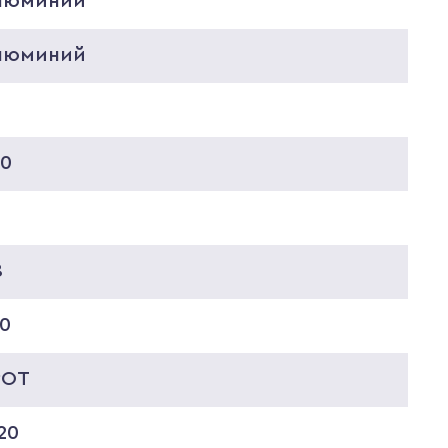
люминий
люминий
20
8
60
POT
20