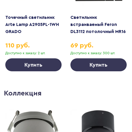
Точечный светильник
Светильник
Arte Lamp A2905PL-1WH
встраиваемый Feron
GRADO
DL3112 потолочный MR16
G5.3 черный + белый
110 руб.
69 руб.
51407
Доступно к заказу: 2 шт.
Доступно к заказу: 300 шт.
Купить
Купить
Коллекция