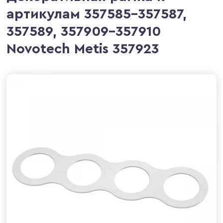
артикулам 357585-357587,
357589, 357909-357910
Novotech Metis 357923