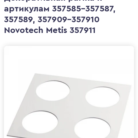
артикулам 357585-357587,
357589, 357909-357910
Novotech Metis 357911