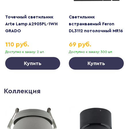
Точечный светильник
Светильник
Arte Lamp A2905PL-1WH
встраиваемый Feron
GRADO
DL3112 потолочный MR16
G5.3 черный + белый
110 руб.
69 руб.
51407
Доступно к заказу: 2 шт.
Доступно к заказу: 300 шт.
Купить
Купить
Коллекция