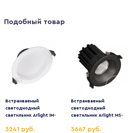
Подобный товар
Встраиваемый
Встраиваемый
светодиодный
светодиодный
светильник Arlight IM-
светильник Arlight MS-
Cyclone-R145-14W
Atoll-Built-R86-10W
3241 руб.
3667 руб.
Day4000 023205(2)
Warm3000 044612