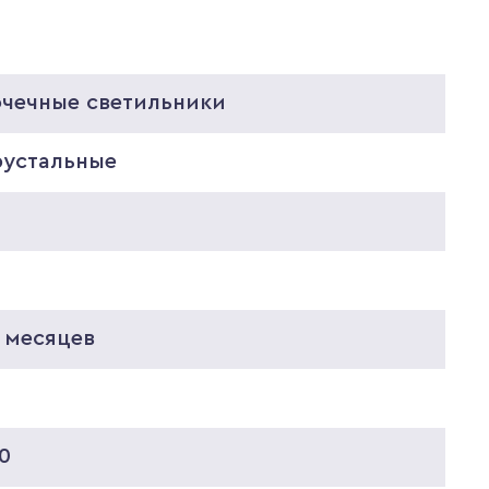
очечные светильники
рустальные
 месяцев
0
0