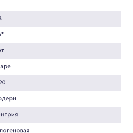
0
8
а*
ет
rape
20
одерн
енгрия
алогеновая