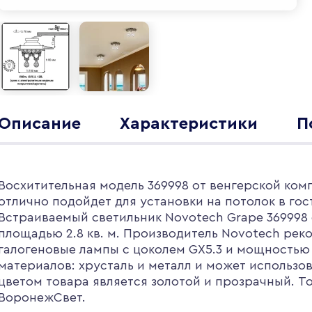
Описание
Характеристики
П
Восхитительная модель 369998 от венгерской ком
отлично подойдет для установки на потолок в го
Встраиваемый светильник Novotech Grape 369998
площадью 2.8 кв. м. Производитель Novotech рек
галогеновые лампы с цоколем GX5.3 и мощностью
материалов: хрусталь и металл и может использо
цветом товара является золотой и прозрачный. То
ВоронежСвет.