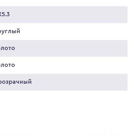
5.3
руглый
олото
олото
розрачный