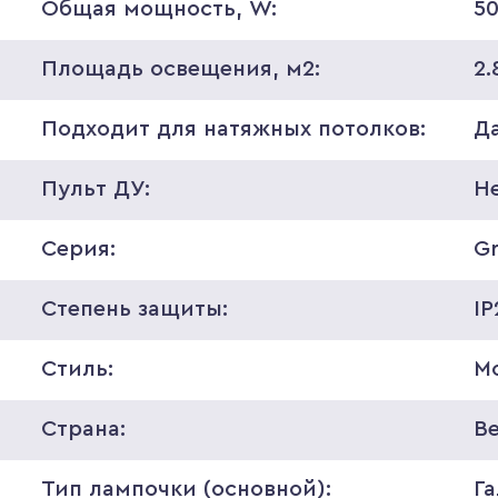
Общая мощность, W:
5
Площадь освещения, м2:
2.
Подходит для натяжных потолков:
Д
Пульт ДУ:
Н
Серия:
G
Степень защиты:
IP
Стиль:
М
Страна:
В
Тип лампочки (основной):
Г