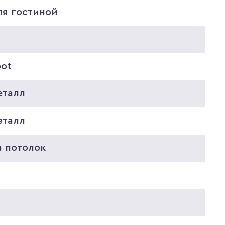
ля гостиной
pot
еталл
еталл
а потолок
0