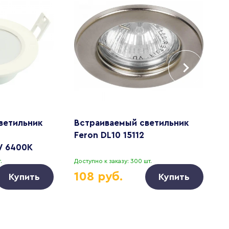
ветильник
Встраиваемый светильник
В
Feron DL10 15112
A
W 6400K
.
Доступно к заказу: 300 шт.
Д
108 руб.
Купить
Купить