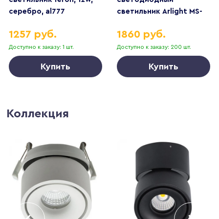
серебро, al777
светильник Arlight MS-
Blizzard-Built-R90-6W
1257 руб.
1860 руб.
Day4000 035550
Доступно к заказу: 1 шт.
Доступно к заказу: 200 шт.
Купить
Купить
Коллекция