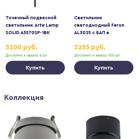
Точечный подвесной
Светильник
светильник Arte Lamp
светодиодный Feron
SOLID A5570SP-1BK
AL3025 с БАП в
пластиковом корпусе
3200 руб.
3255 руб.
12W 4000K IP65 белый
48985
Доступно к заказу: 4 шт.
Доступно к заказу: 100 шт.
Купить
Купить
Коллекция