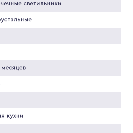
очечные светильники
рустальные
5
5
 месяцев
5
0
ля кухни