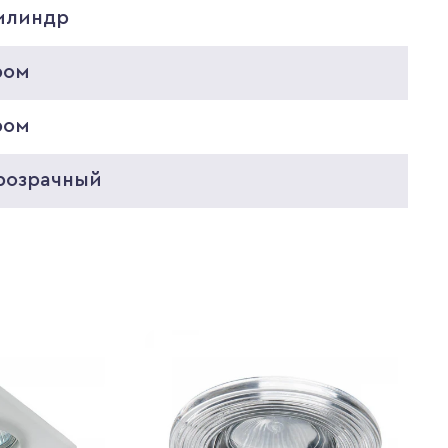
илиндр
ром
ром
розрачный