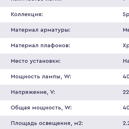
Коллекция:
S
Материал арматуры:
М
Материал плафонов:
Х
Место установки:
Н
Мощность лампы, W:
4
Напряжение, V:
2
Общая мощность, W:
4
Площадь освещения, м2:
2.