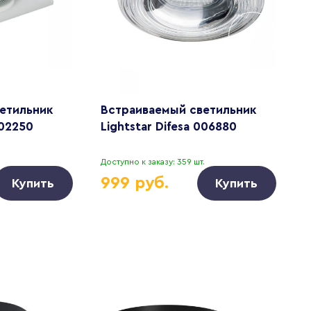
етильник
Встраиваемый светильник
В
002250
Lightstar Difesa 006880
L
Доступно к заказу: 359 шт.
Д
999 руб.
Купить
Купить