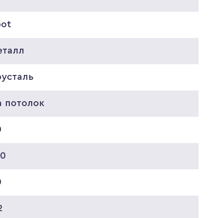
pot
еталл
русталь
а потолок
0
20
0
2