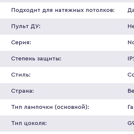
Подходит для натяжных потолков:
Д
Пульт ДУ:
Н
Серия:
N
Степень защиты:
IP
Стиль:
С
Страна:
В
Тип лампочки (основной):
Г
Тип цоколя:
G