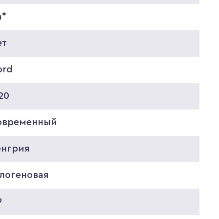
а*
ет
ord
20
овременный
енгрия
алогеновая
9