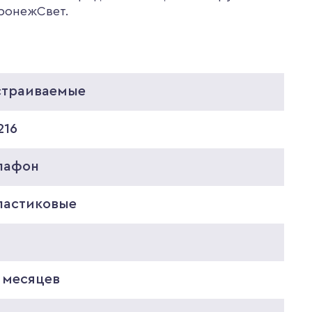
оронежСвет.
страиваемые
216
лафон
ластиковые
8
 месяцев