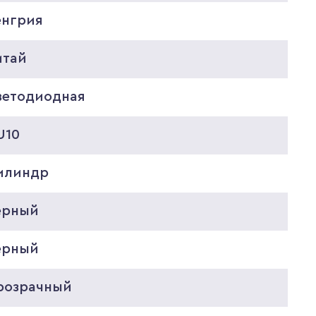
енгрия
итай
ветодиодная
U10
илиндр
ерный
ерный
розрачный