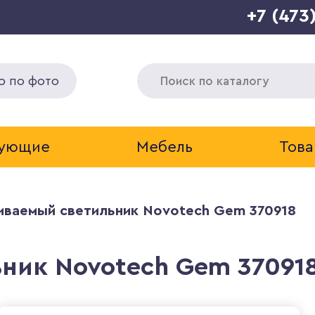
+7 (473
р по фото
тующие
Мебель
Това
иваемый светильник Novotech Gem 370918
ник Novotech Gem 37091