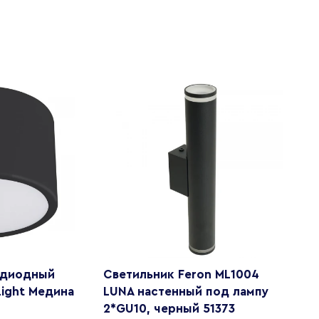
одиодный
Светильник Feron ML1004
Н
Light Медина
LUNA настенный под лампу
L
2*GU10, черный 51373