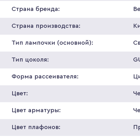
Страна бренда:
В
Страна производства:
К
Тип лампочки (основной):
С
Тип цоколя:
G
Форма рассеивателя:
Ц
Цвет:
Ч
Цвет арматуры:
Ч
Цвет плафонов:
П