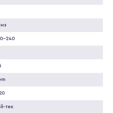
низ
20-240
5
em
20
й-тек