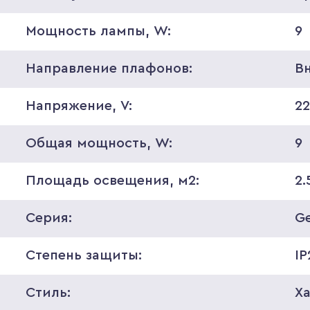
Мощность лампы, W:
9
Направление плафонов:
В
Напряжение, V:
2
Общая мощность, W:
9
Площадь освещения, м2:
2.
Серия:
G
Степень защиты:
IP
Стиль:
Ха