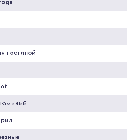
года
0
8
ля гостиной
pot
люминий
крил
резные