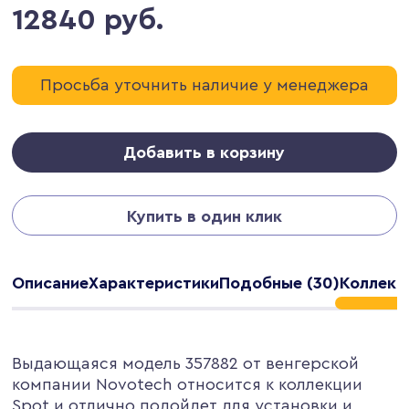
12840 руб.
Просьба уточнить наличие у менеджера
Добавить в корзину
Купить в один клик
Описание
Характеристики
Подобные (30)
Коллекц
Выдающаяся модель 357882 от венгерской
компании Novotech относится к коллекции
Spot и отлично подойдет для установки и