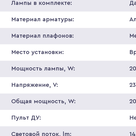
Лампы в комплекте:
Д
Материал арматуры:
А
Материал плафонов:
М
Место установки:
В
Мощность лампы, W:
2
Напряжение, V:
2
Общая мощность, W:
2
Пульт ДУ:
Н
Световой поток, lm:
1