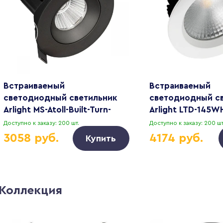
Встраиваемый
Встраиваемый
светодиодный светильник
светодиодный с
Arlight MS-Atoll-Built-Turn-
Arlight LTD-145W
R94-10W Warm3000 044618
Day White 110deg
Доступно к заказу: 200 шт.
Доступно к заказу: 200 шт
3058 руб.
4174 руб.
Купить
Коллекция