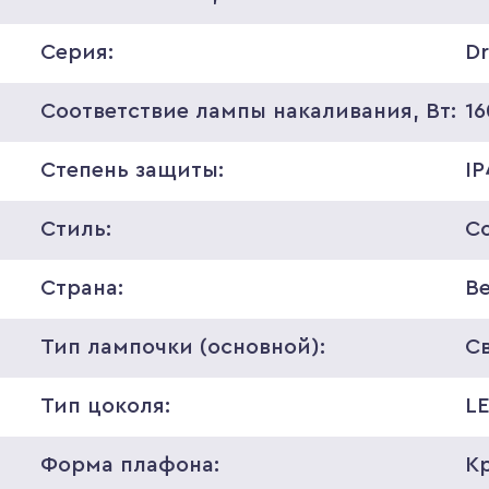
Серия:
D
Соответствие лампы накаливания, Вт:
16
Степень защиты:
I
Стиль:
С
Страна:
В
Тип лампочки (основной):
С
Тип цоколя:
L
Форма плафона:
К