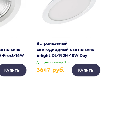
Встраиваемый
В
ветильник
светодиодный светильник
с
H-Frost-16W
Arlight DL-192M-18W Day
A
 021494
White 020115
W
.
Доступно к заказу: 2 шт.
Д
3647 руб.
Купить
Купить