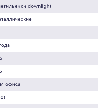
ветильники downlight
еталлические
0
года
5
5
ля офиса
pot