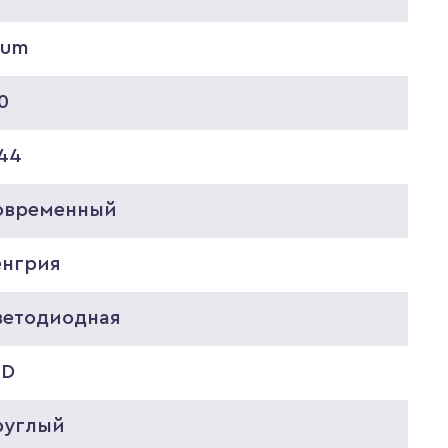
rum
0
P44
овременный
енгрия
ветодиодная
ED
руглый