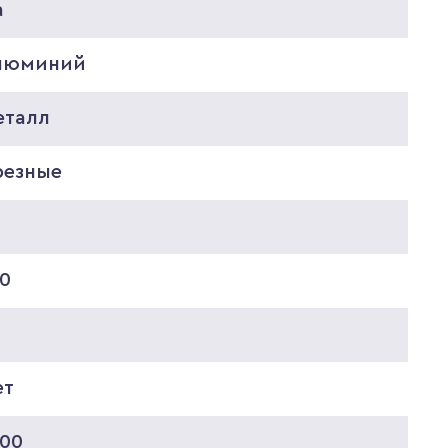
а
люминий
еталл
резные
0
30
0
ет
400