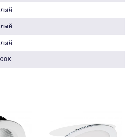
елый
елый
елый
000K