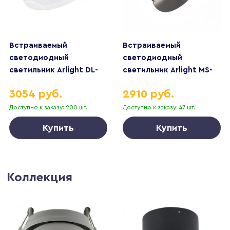
Встраиваемый
Встраиваемый
светодиодный
светодиодный
светильник Arlight DL-
светильник Arlight MS-
BL145-12W Warm White
Glory-Built-R54-5W
3054 руб.
2910 руб.
021438
Warm3000 047291
Доступно к заказу: 200 шт.
Доступно к заказу: 47 шт.
Купить
Купить
Коллекция