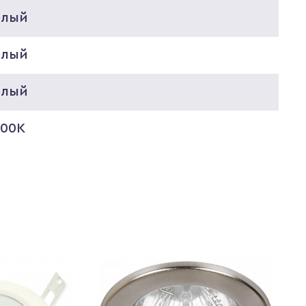
елый
елый
елый
000K