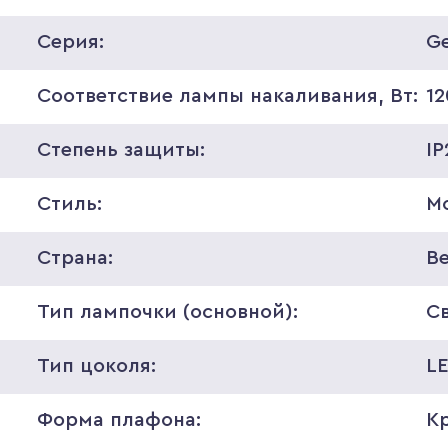
Серия:
G
Соответствие лампы накаливания, Вт:
12
Степень защиты:
IP
Стиль:
М
Страна:
В
Тип лампочки (основной):
С
Тип цоколя:
L
Форма плафона:
К