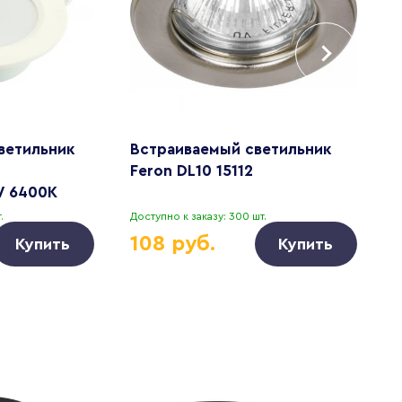
ветильник
Встраиваемый светильник
В
Feron DL10 15112
A
W 6400K
.
Доступно к заказу: 300 шт.
Д
108 руб.
Купить
Купить