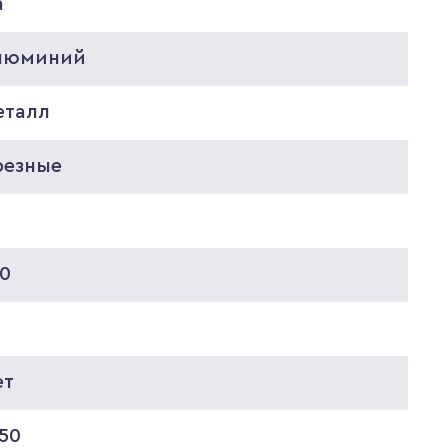
а
люминий
еталл
резные
30
ет
50