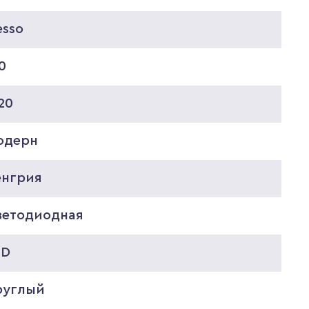
esso
0
20
одерн
енгрия
ветодиодная
ED
руглый