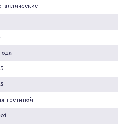
еталлические
5
года
05
25
ля гостиной
pot