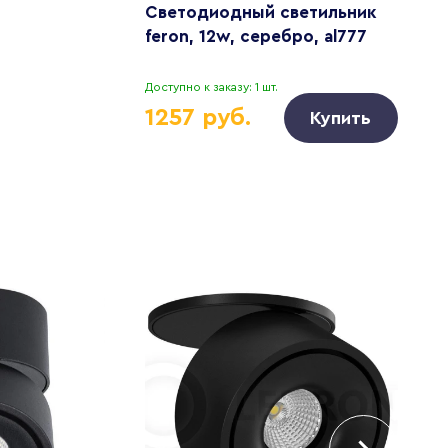
Светодиодный светильник
С
feron, 12w, серебро, al777
в
9
Доступно к заказу: 1 шт.
Д
1257 руб.
Купить