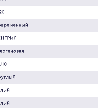
20
овременный
ЕНГРИЯ
алогеновая
U10
руглый
елый
елый