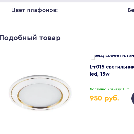
Цвет плафонов:
Б
Подобный товар
L-r015 cветильни
led, 15w
Доступно к заказу: 1 шт.
950 руб.