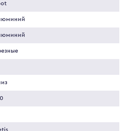
pot
люминий
люминий
резные
0
низ
30
0
tis