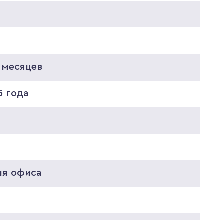
0
 месяцев
5 года
5
0
ля офиса