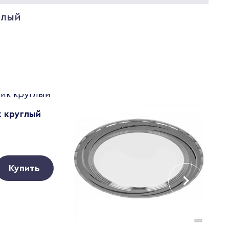
елый
к круглый
Купить