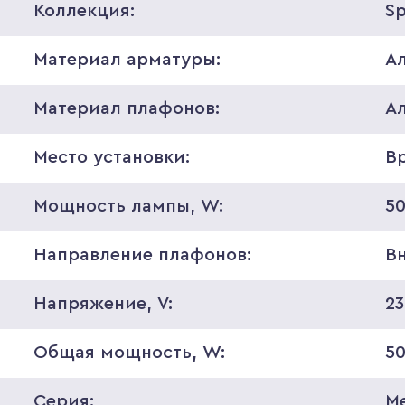
Коллекция:
S
Материал арматуры:
А
Материал плафонов:
А
Место установки:
В
Мощность лампы, W:
5
Направление плафонов:
В
Напряжение, V:
2
Общая мощность, W:
5
Серия:
Me