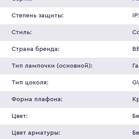
Степень защиты:
IP
Стиль:
С
Страна бренда:
В
Тип лампочки (основной):
Г
Тип цоколя:
G
Форма плафона:
К
Цвет:
Б
Цвет арматуры:
Б