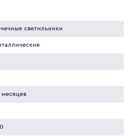
очечные светильники
еталлические
 месяцев
5
40