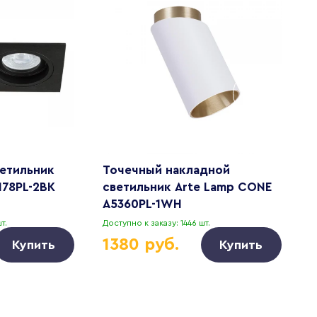
етильник
Точечный накладной
В
178PL-2BK
светильник Arte Lamp CONE
F
A5360PL-1WH
т.
Доступно к заказу: 1446 шт.
Д
1380 руб.
Купить
Купить