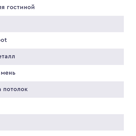
ля гостиной
pot
еталл
амень
а потолок
0