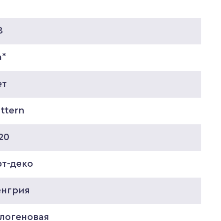
0
8
а*
ет
ttern
20
рт-деко
енгрия
алогеновая