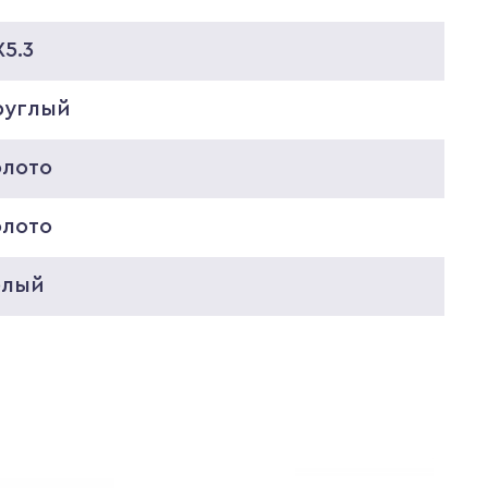
5.3
руглый
олото
олото
елый