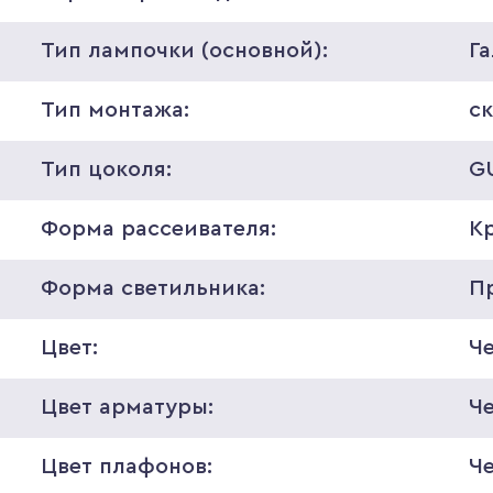
Тип лампочки (основной):
Г
Тип монтажа:
с
Тип цоколя:
G
Форма рассеивателя:
К
Форма светильника:
П
Цвет:
Ч
Цвет арматуры:
Ч
Цвет плафонов:
Ч