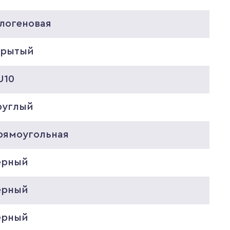
алогеновая
крытый
U10
руглый
рямоугольная
ерный
ерный
ерный