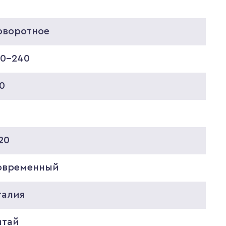
0
оворотное
20-240
0
20
овременный
талия
итай