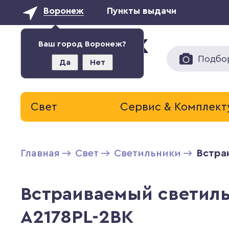
Воронеж
Пункты выдачи
Ваш город Воронеж?
Подбо
Да
Нет
Свет
Сервис & Комплек
Главная
Свет
Светильники
Встра
Встраиваемый светильн
A2178PL-2BK