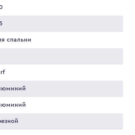
0
5
ля спальни
rf
люминий
люминий
резной