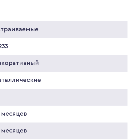
страиваемые
233
екоративный
еталлические
5
 месяцев
 месяцев